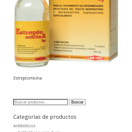
Estreptomicina
Buscar
Buscar
por:
Categorías de productos
Antibióticos