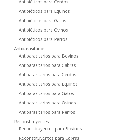
Antibióticos para Cerdos
Antibióticos para Equinos
Antibióticos para Gatos
Antibióticos para Ovinos
Antibióticos para Perros
Antiparasitarios
Antiparasitarios para Bovinos
Antiparasitarios para Cabras
Antiparasitarios para Cerdos
Antiparasitarios para Equinos
Antiparasitarios para Gatos
Antiparasitarios para Ovinos
Antiparasitarios para Perros
Reconstituyentes
Reconstituyentes para Bovinos
Reconstituyentes para Cabras