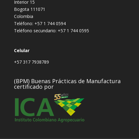
Interior 15
Bogota
111071
Colombia
Teléfono:
+57 1 744 0594
Teléfono secundario:
+57 1 744 0595
Celular
+57 317 7938789
(BPM) Buenas Prácticas de Manufactura
certificado por