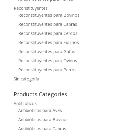
Reconstituyentes
Reconstituyentes para Bovinos
Reconstituyentes para Cabras
Reconstituyentes para Cerdos
Reconstituyentes para Equinos
Reconstituyentes para Gatos
Reconstituyentes para Ovinos
Reconstituyentes para Perros
Sin categoría
Products Categories
Antibióticos
Antibióticos para Aves
Antibióticos para Bovinos
Antibióticos para Cabras