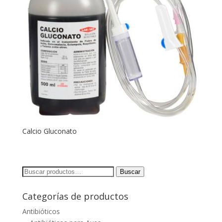
Calcio Gluconato
Buscar
Buscar
por:
Categorías de productos
Antibióticos