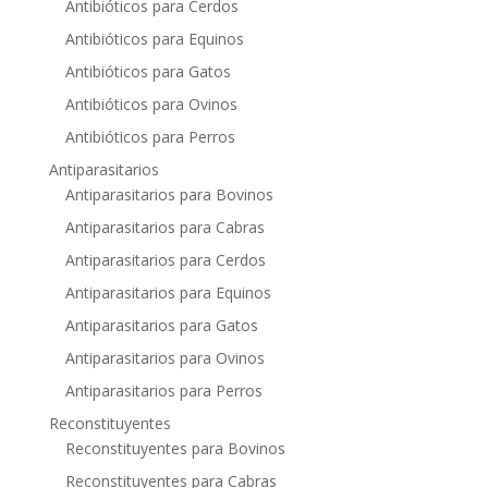
Antibióticos para Cerdos
Antibióticos para Equinos
Antibióticos para Gatos
Antibióticos para Ovinos
Antibióticos para Perros
Antiparasitarios
Antiparasitarios para Bovinos
Antiparasitarios para Cabras
Antiparasitarios para Cerdos
Antiparasitarios para Equinos
Antiparasitarios para Gatos
Antiparasitarios para Ovinos
Antiparasitarios para Perros
Reconstituyentes
Reconstituyentes para Bovinos
Reconstituyentes para Cabras