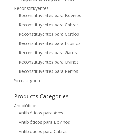
Reconstituyentes
Reconstituyentes para Bovinos
Reconstituyentes para Cabras
Reconstituyentes para Cerdos
Reconstituyentes para Equinos
Reconstituyentes para Gatos
Reconstituyentes para Ovinos
Reconstituyentes para Perros
Sin categoría
Products Categories
Antibióticos
Antibióticos para Aves
Antibióticos para Bovinos
Antibióticos para Cabras